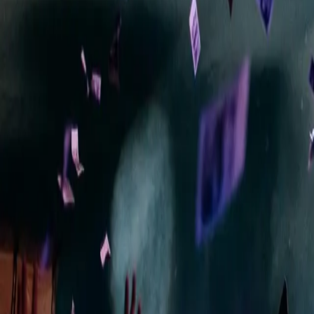
WhatsApp
πριν 2λ