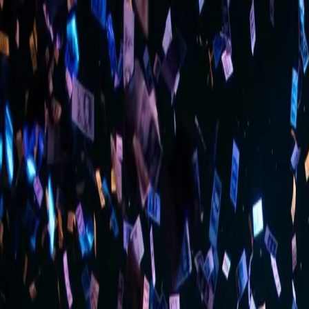
Χαρακτηριστικά
Εκδηλώσεις
Τιμολόγηση
Ιστολόγιο
Σχετικά
Βοήθεια
Εκπαιδευτικά
Επικοινωνία
Συνεργαστείτε μαζί μας
Σύνδεση
Ξεκινήστε
Αρχική
Χαρακτηριστικά
Επικοινωνία