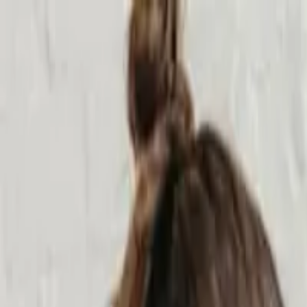
Caratteristiche
Eventi
Prezzi
Blog
Chi siamo
Aiuto
Tutorial
Contatti
Lavora con noi
Accedi
Inizia ora
Home
Eventi
Eventi sociali